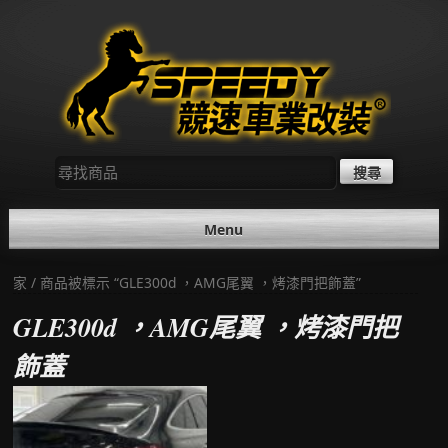
Skip
to
content
尋
找：
Menu
家
/ 商品被標示 “GLE300d ，AMG尾翼 ，烤漆門把飾蓋”
GLE300d ，AMG尾翼 ，烤漆門把
飾蓋