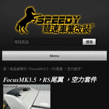
Skip
to
content
尋
找：
Menu
家
/ 商品被標示 “FocusMK3.5，RS尾翼 ，空力套件”
FocusMK3.5，RS尾翼 ，空力套件